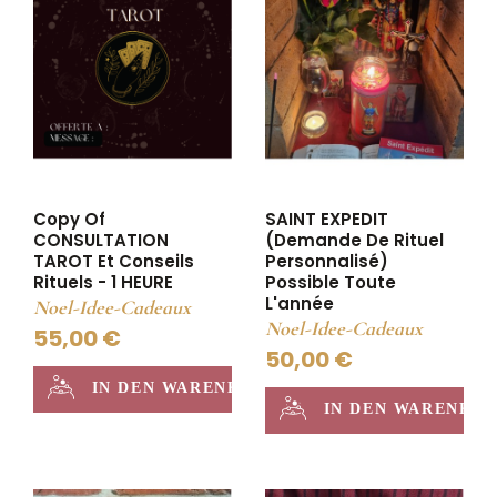
Copy Of
SAINT EXPEDIT
CONSULTATION
(Demande De Rituel
TAROT Et Conseils
Personnalisé)
Rituels - 1 HEURE
Possible Toute
L'année
Noel-Idee-Cadeaux
Noel-Idee-Cadeaux
55,00 €
50,00 €
IN DEN WARENKORB
IN DEN WARENKO