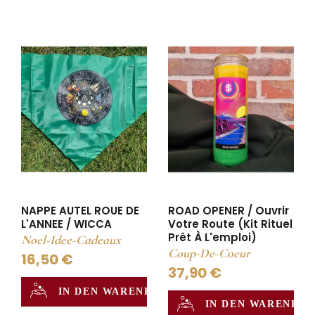
ROAD OPENER / Ouvrir
NAPPE AUTEL ROUE DE
Votre Route (Kit Rituel
L'ANNEE / WICCA
Prêt À L'emploi)
Noel-Idee-Cadeaux
Coup-De-Coeur
16,50 €
37,90 €
IN DEN WARENKORB
IN DEN WARENKO