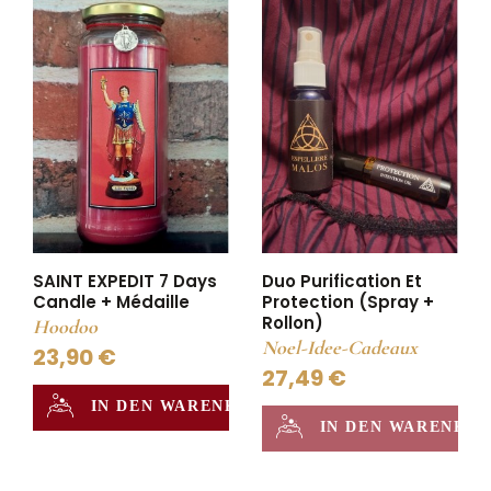
SAINT EXPEDIT 7 Days
Duo Purification Et
Candle + Médaille
Protection (Spray +
Rollon)
Hoodoo
Noel-Idee-Cadeaux
23,90 €
27,49 €
IN DEN WARENKORB
IN DEN WARENKO