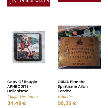
IN DEN WARENKORB
Copy Of Bougie
OUIJA Planche
APHRODITE -
Spiritisme Allan
Hellenisme
Kardec
Magie-Des-Saints
Produits
34,49 €
56,35 €