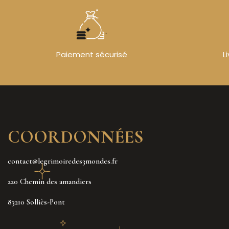
Paiement sécurisé
L
COORDONNÉES
contact@legrimoiredes3mondes.fr
220 Chemin des amandiers
83210 Solliès-Pont