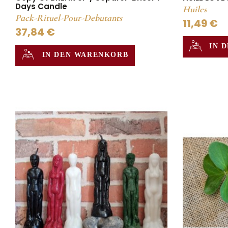
Days Candle
Huiles
Pack-Rituel-Pour-Debutants
11,49 €
37,84 €
IN 
IN DEN WARENKORB