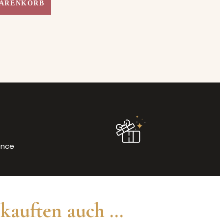
WARENKORB
ence
kauften auch ...