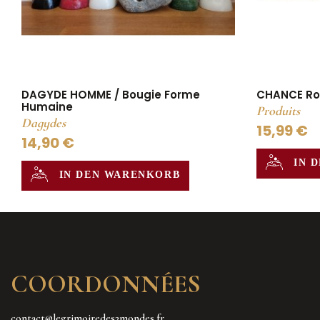
DAGYDE HOMME / Bougie Forme
CHANCE Roll
Humaine
Produits
Dagydes
15,99 €
14,90 €
IN 
IN DEN WARENKORB
COORDONNÉES
contact@legrimoiredes3mondes.fr