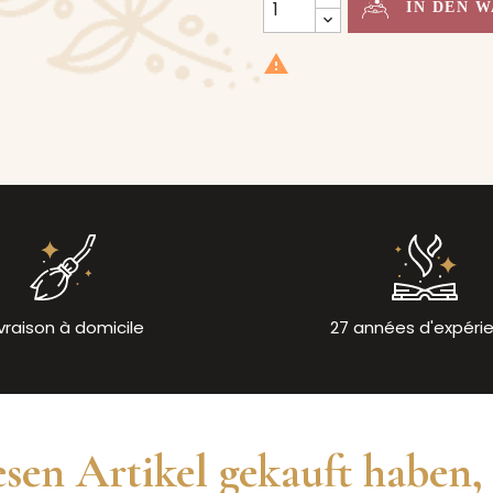
IN DEN 

ivraison à domicile
27 années d'expéri
sen Artikel gekauft haben, 