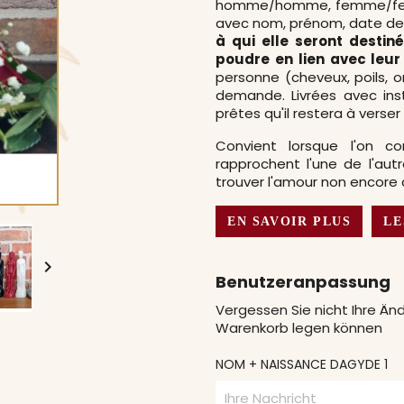
homme/homme, femme/femme
avec nom, prénom, date de
à qui elle seront destiné
poudre en lien avec leur
personne (cheveux, poils, o
demande. Livrées avec instr
prêtes qu'il restera à vers
Convient lorsque l'on co
rapprochent l'une de l'au
trouver l'amour non encore 
EN SAVOIR PLUS
LE

Benutzeranpassung
Vergessen Sie nicht Ihre Änd
Warenkorb legen können
NOM + NAISSANCE DAGYDE 1