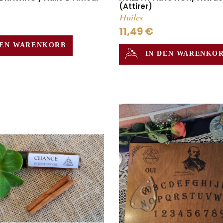
(Attirer)
Huiles
11,49 €
DEN WARENKORB
IN DEN WARENKO