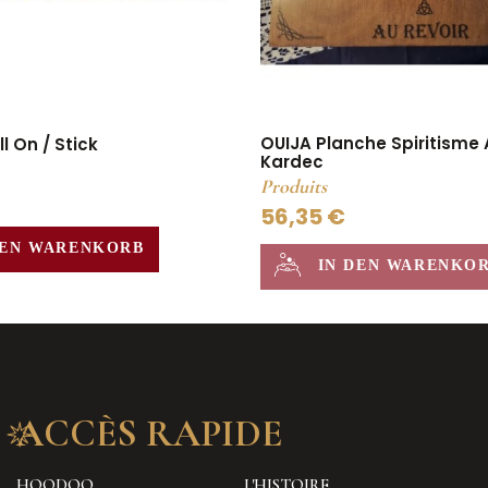
OUIJA Planche Spiritisme 
 On / Stick
Kardec
Produits
56,35 €
DEN WARENKORB
IN DEN WARENKO
ACCÈS RAPIDE
HOODOO
L'HISTOIRE