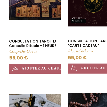
CONSULTATION TAR
CONSULTATION TAROT Et
"CARTE CADEAU"
Conseils Rituels - 1 HEURE
Idees-Cadeaux
Coup-De-Coeur
55,00 €
55,00 €
AJOUTER AU
AJOUTER AU CHAUDRON