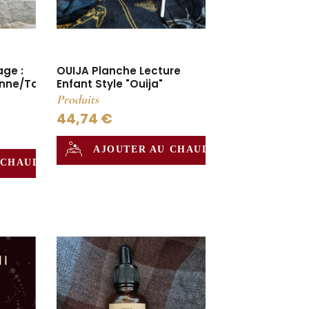
age :
OUIJA Planche Lecture
nne/Tarot/Oui
Enfant Style "Ouija"
Produits
44,74 €
AJOUTER AU CHAUDRON
 CHAUDRON