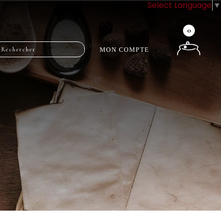
Select Language
▼
0
MON COMPTE