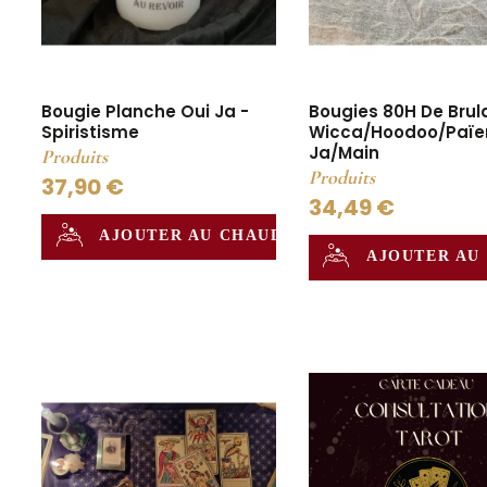
Bougie Planche Oui Ja -
Bougies 80H De Brul
Spiristisme
Wicca/Hoodoo/Païe
Ja/Main
Produits
Produits
37,90 €
34,49 €
AJOUTER AU CHAUDRON
AJOUTER AU