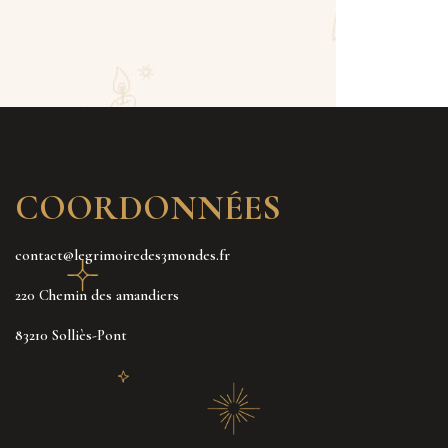
COORDONNÉES
contact@legrimoiredes3mondes.fr
220 Chemin des amandiers
83210 Solliès-Pont