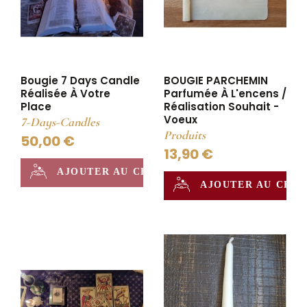
Bougie 7 Days Candle
BOUGIE PARCHEMIN
Réalisée À Votre
Parfumée À L'encens /
Place
Réalisation Souhait -
Voeux
7-Days-Candles
Produits
50,00 €
13,90 €
AJOUTER AU CHAUDRON
AJOUTER AU CHA