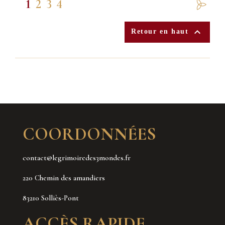
1
2
3
4

Retour en haut
COORDONNÉES
contact@legrimoiredes3mondes.fr
220 Chemin des amandiers
83210 Solliès-Pont
ACCÈS RAPIDE