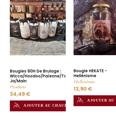
Bougie HEKATE -
Bougies 80H De Brulage :
Hellénisme
Wicca/Hoodoo/Païenne/Tarot/Oui
Ja/Main
Hellenisme
Produits
13,90 €
34,49 €
AJOUTER AU
AJOUTER AU CHAUDRON