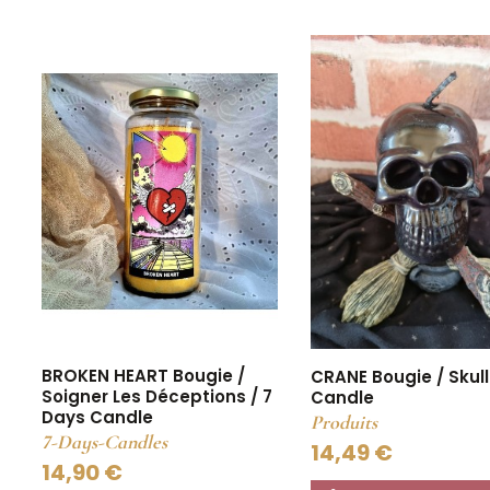
BROKEN HEART Bougie /
CRANE Bougie / Skull
Soigner Les Déceptions / 7
Candle
Days Candle
Produits
7-Days-Candles
14,49 €
14,90 €