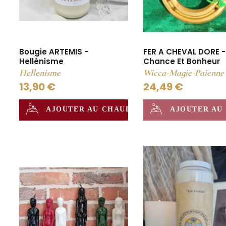
FER A CHEVAL DORE -
Bougie ARTEMIS -
Chance Et Bonheur
Hellénisme
Wicca-Magie-Paienne
Hellenisme
24,49 €
13,90 €
AJOUTER AU
AJOUTER AU CHAUDRON