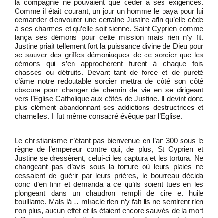
la compagnie ne pouvaient que céder à ses exigences.
Comme il était courant, un jour un homme le paya pour lui
demander d’envouter une certaine Justine afin qu’elle cède
à ses charmes et qu’elle soit sienne. Saint Cyprien comme
lança ses démons pour cette mission mais rien n’y fit.
Justine priait tellement fort la puissance divine de Dieu pour
se sauver des griffes démoniaques de ce sorcier que les
démons qui s’en approchèrent furent à chaque fois
chassés ou détruits. Devant tant de force et de pureté
d’âme notre redoutable sorcier mettra de côté son côté
obscure pour changer de chemin de vie en se dirigeant
vers l’Eglise Catholique aux côtés de Justine. Il devint donc
plus clément abandonnant ses addictions destructrices et
charnelles. Il fut même consacré évêque par l’Eglise.
Le christianisme n’étant pas bienvenue en l’an 300 sous le
règne de l’empereur contre qui, de plus, St Cyprien et
Justine se dressèrent, celui-ci les captura et les tortura. Ne
changeant pas d’avis sous la torture où leurs plaies ne
cessaient de guérir par leurs prières, le bourreau décida
donc d’en finir et demanda à ce qu’ils soient tués en les
plongeant dans un chaudron rempli de cire et huile
bouillante. Mais là… miracle rien n’y fait ils ne sentirent rien
non plus, aucun effet et ils étaient encore sauvés de la mort