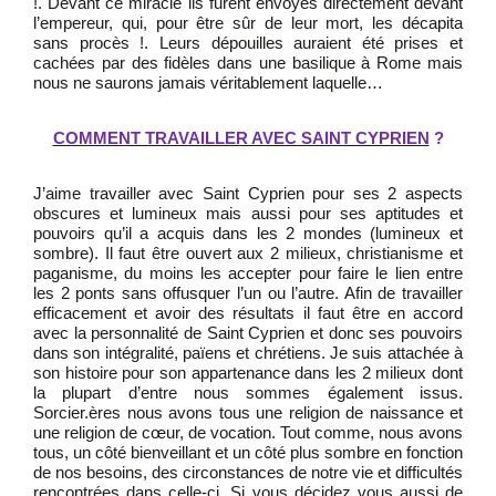
!. Devant ce miracle ils furent envoyés directement devant
l’empereur, qui, pour être sûr de leur mort, les décapita
sans procès !. Leurs dépouilles auraient été prises et
cachées par des fidèles dans une basilique à Rome mais
nous ne saurons jamais véritablement laquelle…
COMMENT TRAVAILLER AVEC SAINT CYPRIEN
?
J’aime travailler avec Saint Cyprien pour ses 2 aspects
obscures et lumineux mais aussi pour ses aptitudes et
pouvoirs qu’il a acquis dans les 2 mondes (lumineux et
sombre). Il faut être ouvert aux 2 milieux, christianisme et
paganisme, du moins les accepter pour faire le lien entre
les 2 ponts sans offusquer l’un ou l’autre. Afin de travailler
efficacement et avoir des résultats il faut être en accord
avec la personnalité de Saint Cyprien et donc ses pouvoirs
dans son intégralité, païens et chrétiens. Je suis attachée à
son histoire pour son appartenance dans les 2 milieux dont
la plupart d’entre nous sommes également issus.
Sorcier.ères nous avons tous une religion de naissance et
une religion de cœur, de vocation. Tout comme, nous avons
tous, un côté bienveillant et un côté plus sombre en fonction
de nos besoins, des circonstances de notre vie et difficultés
rencontrées dans celle-ci. Si vous décidez vous aussi de