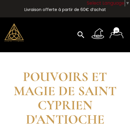
Select Language
▼
Livraison offerte à partir de 60€ d’achat
0
search
POUVOIRS ET
MAGIE DE SAINT
CYPRIEN
D'ANTIOCHE