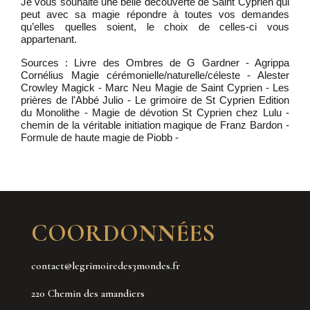
Je vous souhaite une belle découverte de Saint Cyprien qui
peut avec sa magie répondre à toutes vos demandes
qu’elles quelles soient, le choix de celles-ci vous
appartenant.
Sources : Livre des Ombres de G Gardner - Agrippa
Cornélius Magie
cérémonielle/
naturelle/céleste - Alester
Crowley Magick - Marc Neu Magie de Saint Cyprien - Les
prières de l'Abbé Julio - Le grimoire de St Cyprien Edition
du Monolithe - Magie de dévotion St Cyprien chez Lulu -
chemin de la véritable initiation magique de Franz Bardon -
Formule de haute magie de Piobb -
COORDONNÉES
contact@legrimoiredes3mondes.fr
220 Chemin des amandiers