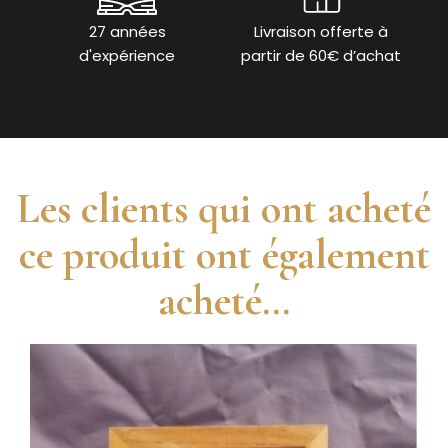
27 années
Livraison offerte à
d'expérience
partir de 60€ d’achat
Les clients qui ont acheté
ce produit ont également
acheté...