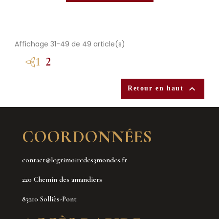
Affichage 31-49 de 49 article(s)
1
2

Retour en haut
COORDONNÉES
contact@legrimoiredes3mondes.fr
220 Chemin des amandiers
83210 Solliès-Pont