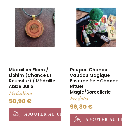
Médaillon Eloïm /
Poupée Chance
Elohim (chance Et
Vaudou Magique
Réussite) / Médaille
Ensorcelée - Chance
Abbé Julio
Rituel
Magie/sorcellerie
Medaillons
Produits
50,90 €
96,80 €
AJOUTER AU CHAUDRON
AJOUTER AU CHA