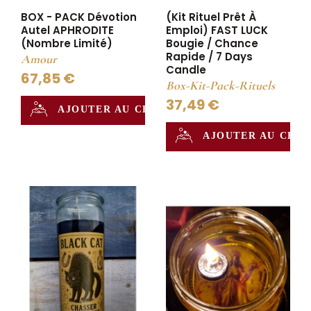
BOX - PACK Dévotion
(Kit Rituel Prêt À
Autel APHRODITE
Emploi) FAST LUCK
(nombre Limité)
Bougie / Chance
Rapide / 7 Days
Amour
Candle
67,85 €
Box-Kit-Pack-Rituels
37,49 €
AJOUTER AU CHAUDRON
AJOUTER AU CHA