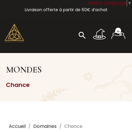
Select Language
▼
Livraison offerte à partir de 60€ d’achat
0
search
MONDES
Chance
Accueil
Domaines
Chance