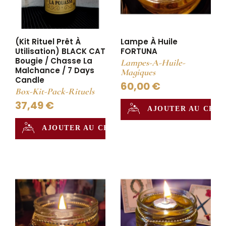
(Kit Rituel Prêt À
Lampe À Huile
Utilisation) BLACK CAT
FORTUNA
Bougie / Chasse La
Lampes-A-Huile-
Malchance / 7 Days
Magiques
Candle
60,00 €
Box-Kit-Pack-Rituels
37,49 €
AJOUTER AU CHA
AJOUTER AU CHAUDRON