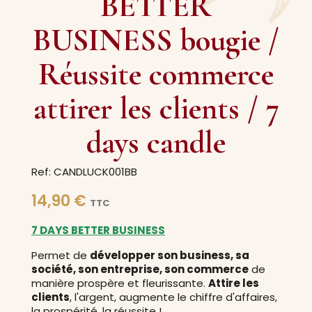
BETTER
BUSINESS bougie /
Réussite commerce
attirer les clients / 7
days candle
Ref: CANDLUCK001BB
14,90 €
TTC
7 DAYS BETTER BUSINESS
Permet de
développer son business, sa
société, son entreprise, son commerce
de
manière prospère et fleurissante.
Attire les
clients
, l'argent, augmente le chiffre d'affaires,
la prospérité, la réussite !.