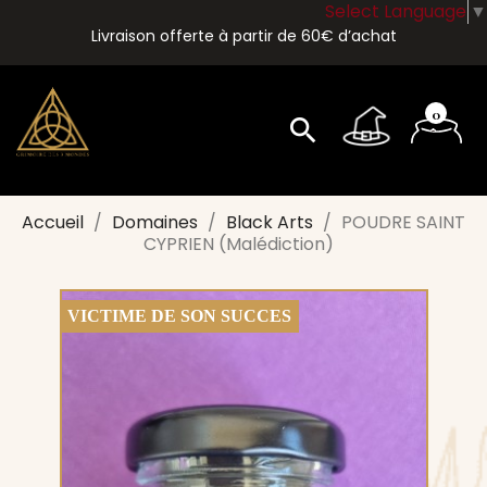
Select Language
▼
Livraison offerte à partir de 60€ d’achat
0
search
Accueil
Domaines
Black Arts
POUDRE SAINT
CYPRIEN (Malédiction)
VICTIME DE SON SUCCES