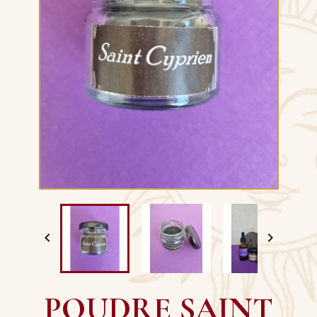


POUDRE SAINT