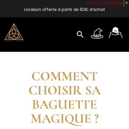
Select Language
▼
Livraison offerte à partir de 60€ d’achat
0
search
COMMENT
CHOISIR SA
BAGUETTE
MAGIQUE ?