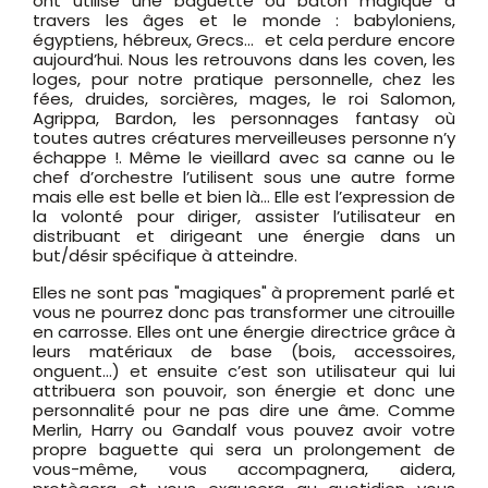
ont utilisé une baguette ou bâton magique à
travers les âges et le monde : babyloniens,
égyptiens, hébreux, Grecs...
et cela perdure encore
aujourd’hui. Nous les retrouvons dans les coven, les
loges, pour notre pratique personnelle, chez les
fées, druides, sorcières, mages, le roi Salomon,
Agrippa, Bardon, les personnages fantasy où
toutes autres créatures merveilleuses personne n’y
échappe !. Même le vieillard avec sa canne ou le
chef d’orchestre l’utilisent sous une autre forme
mais elle est belle et bien là… Elle est l’expression de
la volonté pour diriger, assister l’utilisateur en
distribuant et dirigeant une énergie dans un
but/désir spécifique à atteindre.
Elles ne sont pas "magiques" à proprement parlé et
vous ne pourrez donc pas transformer une citrouille
en carrosse. Elles ont une énergie directrice grâce à
leurs matériaux de base (bois, accessoires,
onguent…) et ensuite c’est son utilisateur qui lui
attribuera son pouvoir, son énergie et donc une
personnalité pour ne pas dire une âme. Comme
Merlin, Harry ou Gandalf vous pouvez avoir votre
propre baguette qui sera un prolongement de
vous-même, vous accompagnera, aidera,