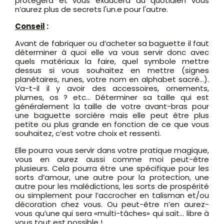
protègera et vous exaucera au quotidien vous
n’aurez plus de secrets l'un.e pour l'autre.
Conseil
:
Avant de fabriquer ou d’acheter sa baguette il faut
déterminer à quoi elle va vous servir donc avec
quels matériaux la faire, quel symbole mettre
dessus si vous souhaitez en mettre (signes
planétaires, runes, votre nom en alphabet sacré…).
Va-t-il il y avoir des accessoires, ornements,
plumes, os ? etc… Déterminer sa taille qui est
généralement la taille de votre avant-bras pour
une baguette sorcière mais elle peut être plus
petite ou plus grande en fonction de ce que vous
souhaitez, c’est votre choix et ressenti.
Elle pourra vous servir dans votre pratique magique,
vous en aurez aussi comme moi peut-être
plusieurs. Cela pourra être une spécifique pour les
sorts d’amour, une autre pour la protection, une
autre pour les malédictions, les sorts de prospérité
ou simplement pour l’accrocher en talisman et/ou
décoration chez vous. Ou peut-être n’en aurez-
vous qu’une qui sera «multi-tâches» qui sait... libre à
vous tout est possible !