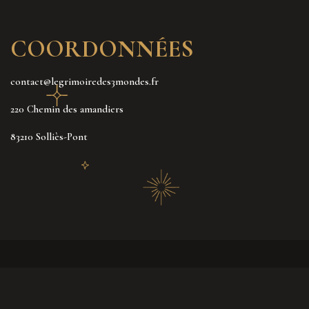
COORDONNÉES
contact@legrimoiredes3mondes.fr
220 Chemin des amandiers
83210 Solliès-Pont