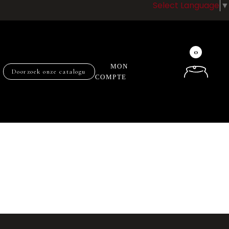
Select Language
▼
0
MON
COMPTE