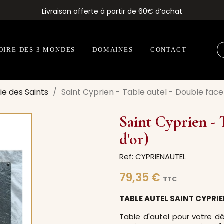
Livraison offerte à partir de 60€ d’achat
OIRE DES 3 MONDES
DOMAINES
CONTACT
e des Saints
Saint Cyprien - Table autel - Double face 
Saint Cyprien - T
d'or)
Ref: CYPRIENAUTEL
79,35 €
TTC
TABLE AUTEL SAINT CYPRIEN
Table d'autel pour votre d