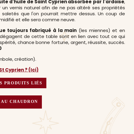
ite d'huile de Saint Cyprien absorbée
par l'ardoise
,
un vernis naturel afin de ne pas altéré ses propriétés
 saletés que l'on pourrait mettre dessus. Un coup de
midifié et elle sera comme neuve.
e toujours fabriqué à la main
(les miennes) et en
 dégagent de cette table sont en lien avec tout ce qui
ospérité, chance bonne fortune, argent, réussite, succès.
0
mbole, création).
t Cyprien ? (Ici)
S PRODUITS LIÉS
 AU CHAUDRON