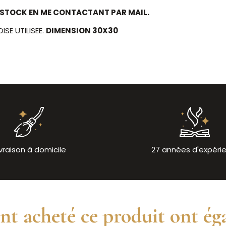
DE STOCK EN ME CONTACTANT PAR MAIL.
ISE UTILISEE.
DIMENSION 30X30
ivraison à domicile
27 années d'expéri
ont acheté ce produit ont ég