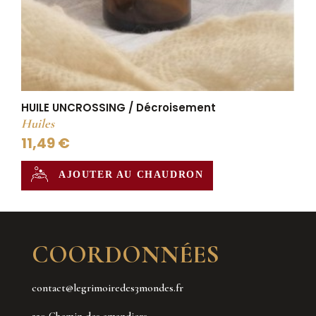
HUILE UNCROSSING / Décroisement
Huiles
11,49 €
AJOUTER AU CHAUDRON
COORDONNÉES
contact@legrimoiredes3mondes.fr