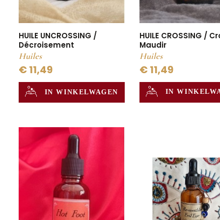
HUILE CROSSING / Cr
HUILE UNCROSSING /
Maudir
Décroisement
Huiles
Huiles
€ 11,49
€ 11,49
IN WINKELW
IN WINKELWAGEN