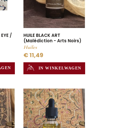
 EYE /
HUILE BLACK ART
(Malédiction - Arts Noirs)
Huiles
€ 11,49
AGEN
IN WINKELWAGEN