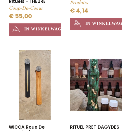
Rituels - 1 HEURE
Produits
Coup-De-Coeur
€ 4,14
€ 55,00
IN WINKELWAGEN
IN WINKELWAGEN
WICCA Roue De
RITUEL PRET DAGYDES