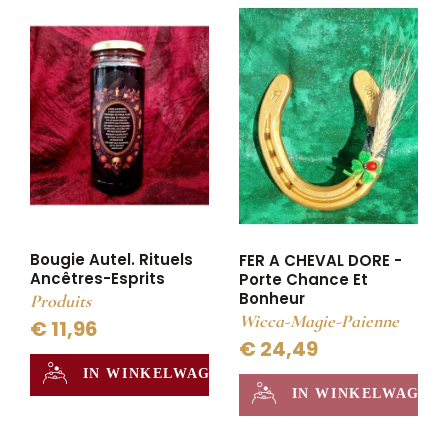
Bougie Autel. Rituels
FER A CHEVAL DORE -
Ancêtres-Esprits
Porte Chance Et
Bonheur
Produits
Wicca-Magie-Paienne
€ 11,96
€ 24,49
IN WINKELWAGEN
IN WINKELWAGEN