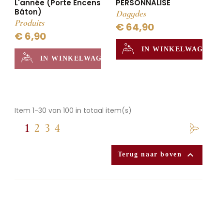
L'année (Porte Encens
PERSONNALISE
Bâton)
Dagydes
Produits
€ 64,90
€ 6,90
IN WINKELWAGEN
IN WINKELWAGEN
Item 1-30 van 100 in totaal item(s)
1
2
3
4

Terug naar boven