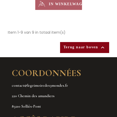
IN WINKELWAGEN
Item 1-9 van 9 in totaal item(s)

Terug naar boven
COORDONNÉES
contact@legrimoiredes3mondes.fr
220 Chemin des amandiers
83210 Solliès-Pont