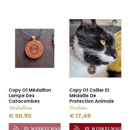
Copy Of Médaillon
Copy Of Collier Et
Lampe Des
Médaille De
Catacombes
Protection Animale
Medaillons
Produits
€ 50,90
€ 17,49
IN WINKELWAGEN
IN WINKELWAGEN