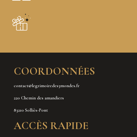
COORDONNÉES
contact@legrimoiredes3mondes.fr
220 Chemin des amandiers
83210 Solliès-Pont
ACCÈS RAPIDE