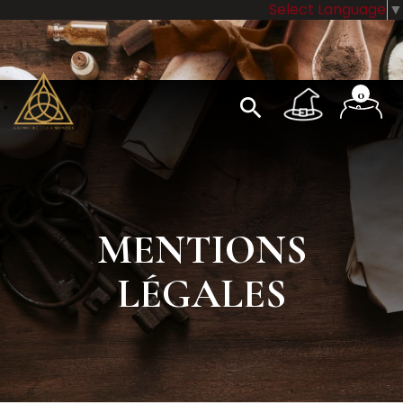
Select Language
▼
Livraison offerte à partir de 60€ d’achat
0
search
MENTIONS
LÉGALES