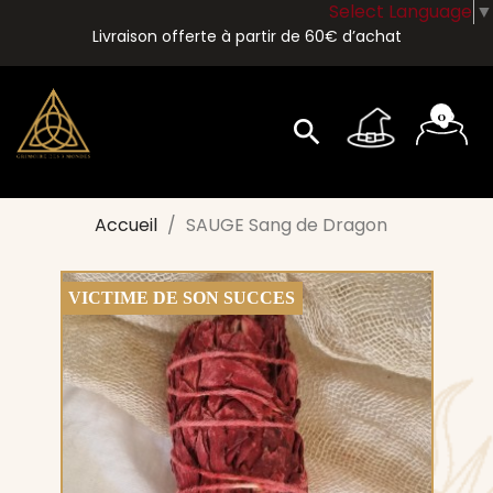
Select Language
▼
Livraison offerte à partir de 60€ d’achat
0
search
Accueil
SAUGE Sang de Dragon
VICTIME DE SON SUCCES