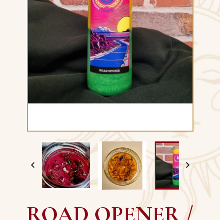


ROAD OPENER /